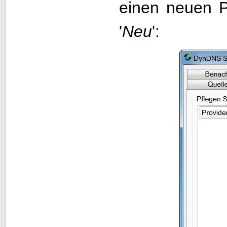
einen neuen P
'
Neu
':