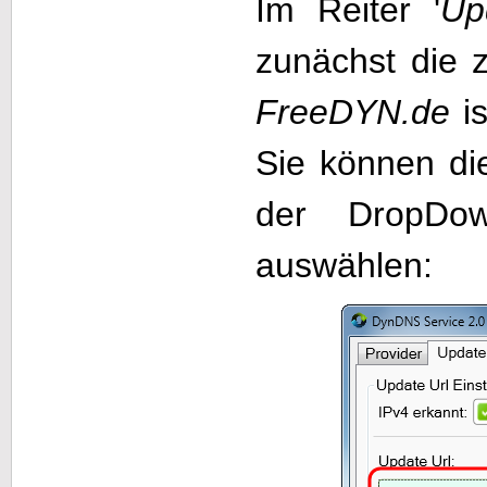
Im Reiter '
Up
zunächst die 
FreeDYN.de
is
Sie können di
der DropDo
auswählen: