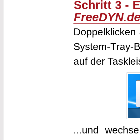
Schritt 3 -
FreeDYN.d
Doppelklicken
System-Tray-B
auf der Taskleis
...und wechse