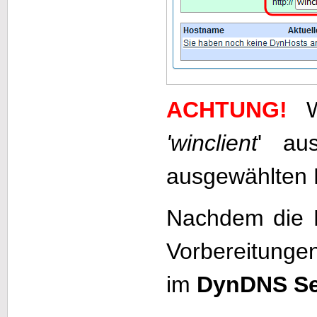
ACHTUNG!
'winclient
' au
ausgewählten
Nachdem die D
Vorbereitunge
im
DynDNS Se