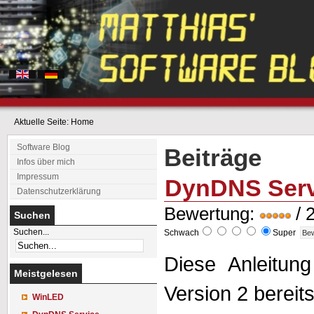
Aktuelle Seite:
Home
Software Blog
Beiträge
Infos über mich
Impressum
DynDNS Servi
Datenschutzerklärung
Bewertung:
/ 
Suchen
Suchen...
Schwach
Super
Diese Anleitun
Meistgelesen
Version 2 bereit
WinLED