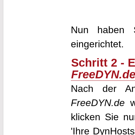
Nun haben 
eingerichtet.
Schritt 2 -
FreeDYN.d
Nach der An
FreeDYN.de
we
klicken Sie n
'Ihre DynHosts