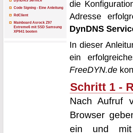
DynDNS Service
die Konfigurati
Code Signing - Eine Anleitung
Adresse erfolg
RdClient
Mainboard Asrock Z97
DynDNS Servic
Extreme6 mit SSD Samsung
XP941 booten
In dieser Anleit
ein erfolgrei
FreeDYN.de
kon
Schritt 1 - 
Nach Aufruf
Browser geben
ein und mi