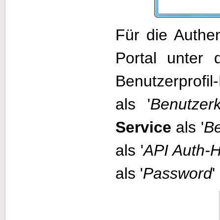
Für die Authe
Portal unter 
Benutzerprofi
als '
Benutzer
Service
als '
B
als '
API Auth-
als '
Password
'