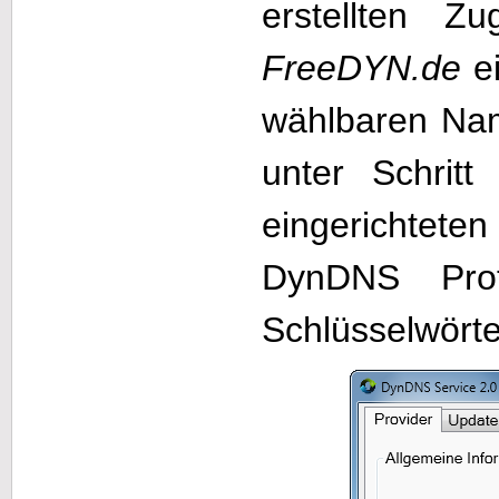
erstellten 
FreeDYN.de
ei
wählbaren Na
unter Schri
eingerichtet
DynDNS Prot
Schlüsselwörte