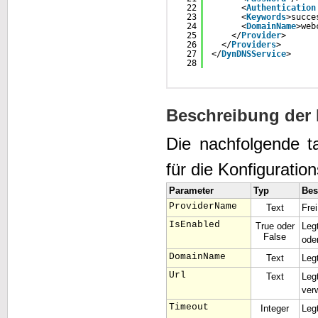
22
<
Authentication
23
<
Keywords
>succe
24
<
DomainName
>web
25
</
Provider
>
26
</
Providers
>
27
</
DynDNSService
>
28
Beschreibung der 
Die nachfolgende ta
für die Konfiguratio
Parameter
Typ
Bes
ProviderName
Text
Fre
IsEnabled
True oder
Leg
False
ode
DomainName
Text
Leg
Url
Text
Leg
ver
Timeout
Integer
Leg