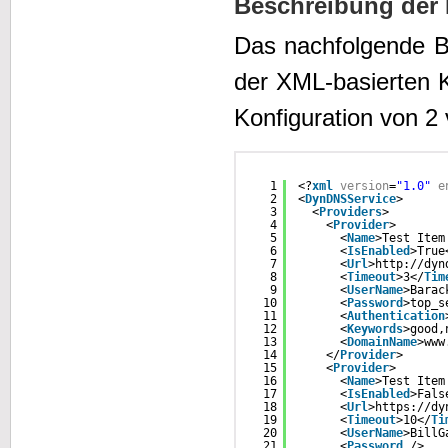
Beschreibung der 
Das nachfolgende B
der XML-basierten K
Konfiguration von 2
1
<?
xml
version
=
"1.0"
e
2
<
DynDNSService
>
3
<
Providers
>
4
<
Provider
>
5
<
Name
>Test Item
6
<
IsEnabled
>True
7
<
Url
>
http://dyn
8
<
Timeout
>3</
Tim
9
<
UserName
>Barac
10
<
Password
>top_s
11
<
Authentication
12
<
Keywords
>good,
13
<
DomainName
>www
14
</
Provider
>
15
<
Provider
>
16
<
Name
>Test Item
17
<
IsEnabled
>Fals
18
<
Url
>
https://dy
19
<
Timeout
>10</
Ti
20
<
UserName
>BillG
21
<
Password
/>