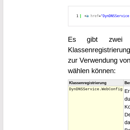
1
<
a
href
=
"DynDNSService
Es gibt zwei u
Klassenregistrieru
zur Verwendung von
wählen können:
Klassenregistrierung
Be
DynDNSService.WebConfig
Er
d
K
De
d