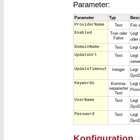
Parameter:
Parameter
Typ
Besc
ProviderName
Text
Frei 
Enabled
True oder
Legt 
False
oder 
DomainName
Text
Legt 
UpdateUrl
Text
Legt
verwe
UpdateTimeout
Integer
Legt
DynD
Keywords
Komma-
Legt 
separierter
Provi
Text
UserName
Text
Legt
DynD
Password
Text
Legt
DynD
Konfiguration