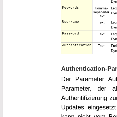
Dyn
Keywords
Komma-
Leg
separierter
Dyn
Text
UserName
Text
Leg
Dyn
Password
Text
Leg
Dyn
Authentication
Text
Fre
Dyn
Authentication-Pa
Der Parameter Auth
Parameter, der al
Authentifizierung z
Updates eingesetz
kann nicht vom Ben