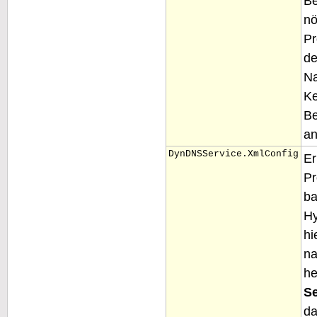
Be
n
Pr
d
Na
K
B
an
DynDNSService.XmlConfig
Er
Pr
ba
Hy
hi
n
h
Se
d