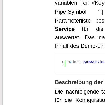
variablen Teil <
Key
Pipe-Symbol
"|
Parameterliste be
Service
für die a
auswertet. Das na
Inhalt des Demo-Lin
1
<
a
href
=
"DynDNSService
2
Beschreibung der 
Die nachfolgende ta
für die Konfigurat