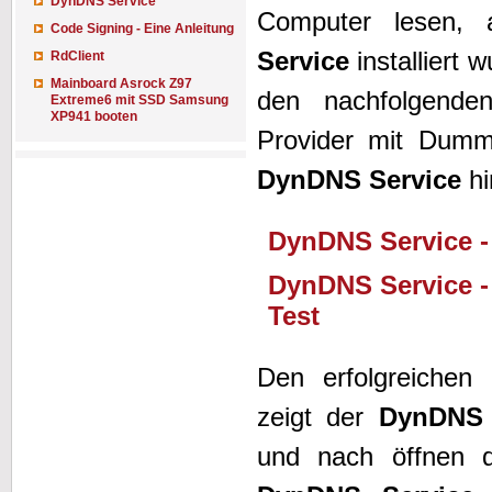
DynDNS Service
Computer lesen
Code Signing - Eine Anleitung
Service
installiert 
RdClient
Mainboard Asrock Z97
den nachfolgend
Extreme6 mit SSD Samsung
XP941 booten
Provider mit Dummy
DynDNS Service
hi
DynDNS Service -
DynDNS Service -
Test
Den erfolgreichen
zeigt der
DynDNS 
und nach öffnen d