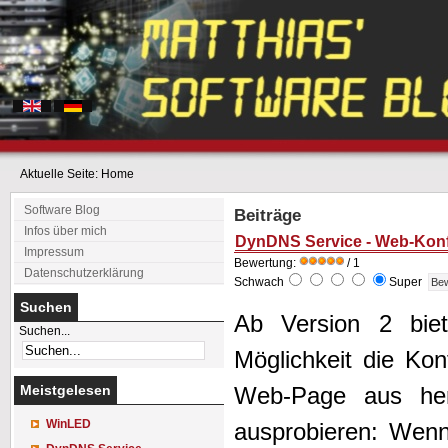
Aktuelle Seite:
Home
Software Blog
Beiträge
Infos über mich
DynDNS Service - Web-Konf
Impressum
Bewertung:
/ 1
Datenschutzerklärung
Schwach
Super
Suchen
Ab Version 2 bie
Suchen...
Möglichkeit die Kon
Meistgelesen
Web-Page aus her
WinLED
ausprobieren: Wen