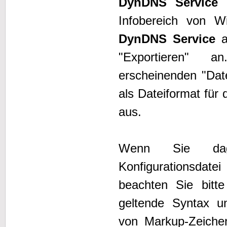
DynDNS Service
e
Infobereich von 
DynDNS Service
a
"Exportieren" 
erscheinenden "Dat
als Dateiformat für
aus.
Wenn Sie dage
Konfigurationsdat
beachten Sie bitt
geltende Syntax u
von Markup-Zeiche