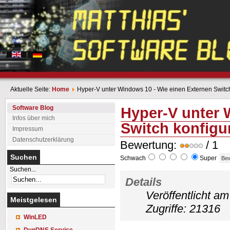
Aktuelle Seite:
Home
Hyper-V unter Windows 10 - Wie einen Externen Switch
Software Blog
Hyper-V unter 
Infos über mich
Switch konfigu
Impressum
Datenschutzerklärung
Bewertung:
/ 1
Suchen
Schwach
Super
Suchen...
Details
Veröffentlicht a
Meistgelesen
Zugriffe: 21316
WinLED