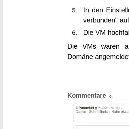
In den Einste
verbunden" auf
Die VM hochfa
Die VMs waren an
Domäne angemeldet 
Kommentare
#
Punuckel
2020-03-29 00:02
Danke - Sehr hilfreich. Habe etwa