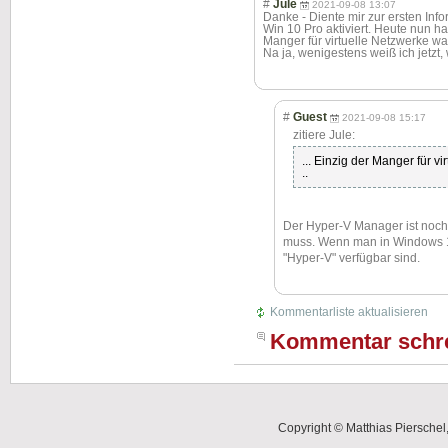
#
Jule
2021-09-08 13:07
Danke - Diente mir zur ersten I
Win 10 Pro aktiviert. Heute nun ha
Manger für virtuelle Netzwerke wa
Na ja, wenigestens weiß ich jetzt
#
Guest
2021-09-08 15:17
zitiere Jule:
... Einzig der Manger für v
..
Der Hyper-V Manager ist noch 
muss. Wenn man in Windows 10
"Hyper-V" verfügbar sind.
Kommentarliste aktualisieren
Kommentar schr
Copyright © Matthias Pierschel