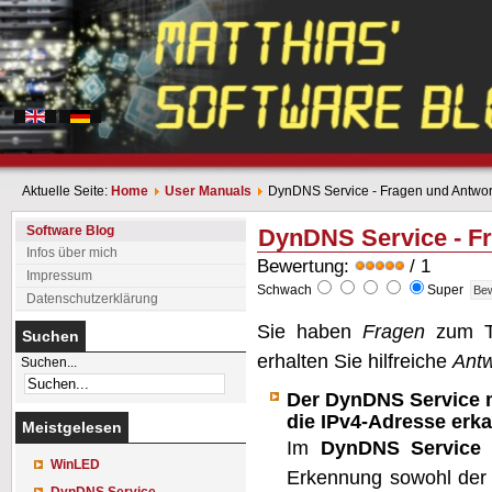
Aktuelle Seite:
Home
User Manuals
DynDNS Service - Fragen und Antwor
Software Blog
DynDNS Service - F
Infos über mich
Bewertung:
/ 1
Impressum
Schwach
Super
Datenschutzerklärung
Sie haben
Fragen
zum T
Suchen
erhalten Sie hilfreiche
Antw
Suchen...
Der DynDNS Service m
die IPv4-Adresse erk
Meistgelesen
Im
DynDNS Service
a
WinLED
Erkennung sowohl der I