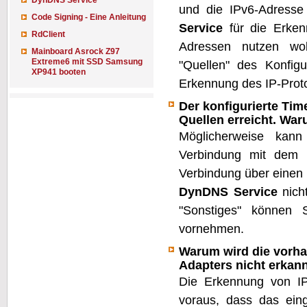
DynDNS Service
und die IPv6-Adress
Code Signing - Eine Anleitung
Service
für die Erken
RdClient
Adressen nutzen woll
Mainboard Asrock Z97
Extreme6 mit SSD Samsung
"Quellen" des Konfig
XP941 booten
Erkennung des IP-Proto
Der konfigurierte Time
Quellen erreicht. Wa
Möglicherweise ka
Verbindung mit dem 
Verbindung über einen
DynDNS Service
nicht
"Sonstiges" können S
vornehmen.
Warum wird die vorh
Adapters nicht erkan
Die Erkennung von IP
voraus, dass das eing