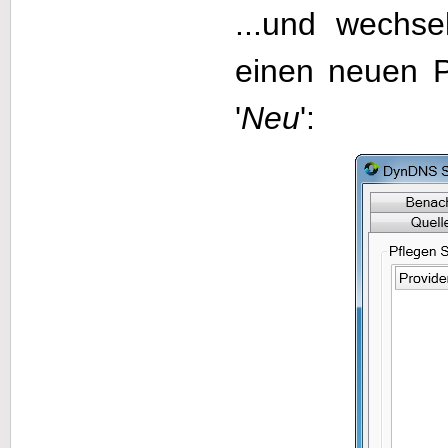
...und wechse
einen neuen P
'
Neu
':