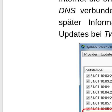
DNS
verbunden
später Infor
Updates bei
T