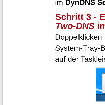
im
DynDNS Se
Schritt 3 -
Two-DNS
im
Doppelklicken
System-Tray-B
auf der Taskleis