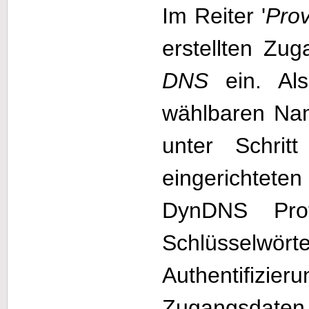
Im Reiter '
Prov
erstellten Z
DNS
ein. Als
wählbaren Na
unter Schri
eingerichtet
DynDNS Prot
Schlüsselwörte
Authentifizier
Zugangsdaten 