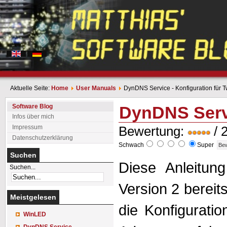
Aktuelle Seite:
Home
User Manuals
DynDNS Service - Konfiguration für
Software Blog
DynDNS Servi
Infos über mich
Impressum
Bewertung:
/ 
Datenschutzerklärung
Schwach
Super
Suchen
Diese Anleitun
Suchen...
Version 2 bereit
Meistgelesen
die Konfigurati
WinLED