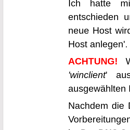
Ich hatte mi
entschieden 
neue Host wir
Host anlegen'.
ACHTUNG!
'winclient
' au
ausgewählten
Nachdem die D
Vorbereitunge