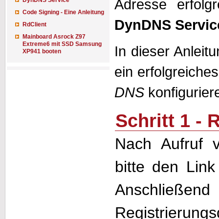
DynDNS Service
Adresse erfolg
Code Signing - Eine Anleitung
DynDNS Servic
RdClient
Mainboard Asrock Z97
Extreme6 mit SSD Samsung
In dieser Anleit
XP941 booten
ein erfolgreic
DNS
konfigurier
Schritt 1 - 
Nach Aufruf
bitte den Lin
Anschließe
Registrierung